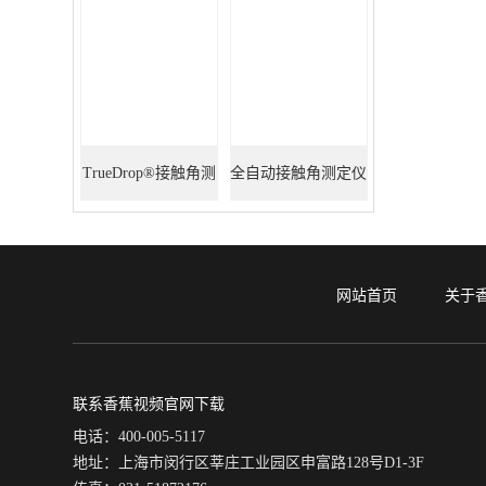
TrueDrop®接触角测
全自动接触角测定仪
定仪
网站首页
关于
联系香蕉视频官网下载
电话：400-005-5117
地址：上海市闵行区莘庄工业园区申富路128号D1-3F