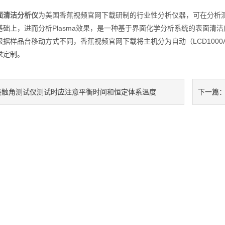
面清洁分析仪
为美国香蕉视频官网下载研制的行业性分析仪器，可在分析测试
91香蕉视频APP导航
础上，进而分析Plasma效果，是一种基于界面化学分析系统的表面清洁
据样品台移动方式不同，香蕉视频官网下载将主机分为自动（LCD1000A
求定制。
接触角测试仪测试时应注意平衡时间和恒定体系温度
下一篇
911香蕉软件视频污