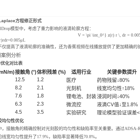
界面弹性系数仪
g-Laplace方程修正形式
RealDrop模型中，考虑了重力影响的液滴轮廓方程：
V = \pi \int_0^} z(r) r \, dr = 0.00
r
)
r
d
r
=
0.005
μL
不仅提高了液滴轮廓的准确性，还为香蕉视频在线播放提供了更加精确的
应用案例分析
张力优化对比表
mN/m)
接触角 (°)
体积残差 (%)
适用行业
关键参数提升
表面清洁度分析仪
12.5
1.2
医疗
药物残留↓80%
8.2
2.1
光刻机
线宽均匀性↑18%
7.6
1.8
锂电池、封装
浸润时间↓40%
6.3
2.3
微流控
液滴CV值↓至1.8%
4.5
3.5
实验研究
理论模型验证误差<
胶均匀性优化
，接触角的精确控制对光刻胶的均匀性和缺陷率至关重要。通过ADSA-Re
线宽均匀性提升了17.9%，缺陷率显著降低70.8%。