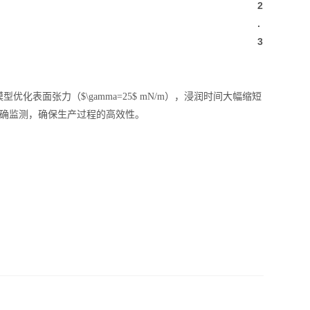
2
.
3
优化表面张力（$\gamma=25$ mN/m），浸润时间大幅缩短
准确监测，确保生产过程的高效性。