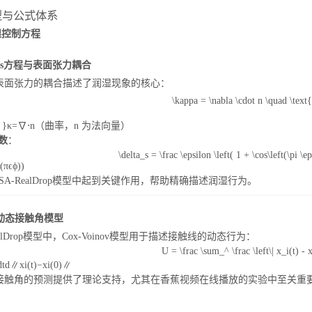
模型与公式体系
91香蕉视频APP导航
润湿控制方程
tokes方程与表面张力耦合
表面张力的耦合描述了润湿现象的核心：
\kappa = \nabla \cdot n \quad \
}
κ
=
∇
⋅
n
（曲率，
n
为法向量）
函数
：
\delta_s = \frac \epsilon \left( 1 + \cos\left(\pi \ep
(
π
ϵ
ϕ
)
)
911香蕉软件视频污
SA-RealDrop模型中起到关键作用，帮助精确描述润湿行为。
nov动态接触角模型
ealDrop模型中，Cox-Voinov模型用于描述接触线的动态行为：
U = \frac \sum_^ \frac \left\| x_i(t) - x
d
t
d
∥
x
i
(
t
)
−
x
i
(
0
)
∥
接触角的预测提供了理论支持，尤其在香蕉视频在线播放的实验中至关重