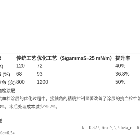
标
传统工艺
优化工艺（$\gamma$=25 mN/m）
提升率
120
72
40%
)
68
93
36.8%
(%)
800
1200
50%
 (次)
血栓涂层
血栓涂层的优化过程中，接触角的精确控制显著改善了涂层的抗血栓性能。使用
.8%，术后处理成本减少79.2%。
型
k = 0.32 \, \text^, \, \theta_c = 6
,
θ
c
=
6.
5
∘