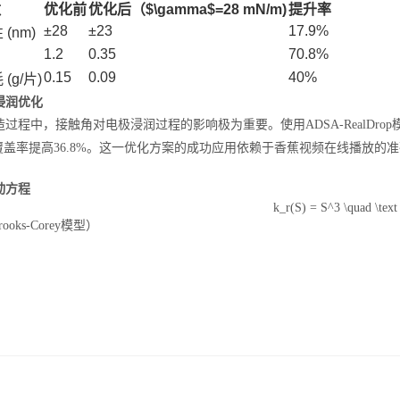
光谱色谱分析仪器
数
优化前
优化后（$\gamma$=28 mN/m)
提升率
±28
±23
17.9%
(nm)
1.2
0.35
70.8%
0.15
0.09
40%
(g/片)
浸润优化
过程中，接触角对电极浸润过程的影响极为重要。使用ADSA-RealDrop模型
隙覆盖率提高36.8%。这一优化方案的成功应用依赖于香蕉视频在线播放的
动方程
TOF相机（Time of Flight）
k_r(S) = S^3 \quad \text
rooks-Corey
模型）