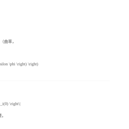
text{（曲率，
silon \phi \right) \right)
_i(0) \right\|
要。