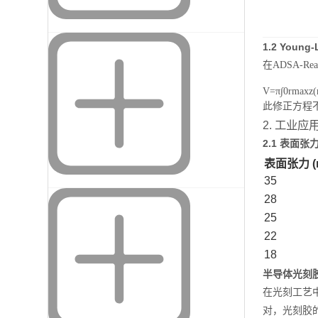
1.2 Youn
在ADSA-
V
=
π
∫
0
r
ma
x
z
(
此修正方程
2. 工业
2.1 表面
表面张力 (
35
28
25
22
18
半导体光刻
在光刻工艺中
对，光刻胶的