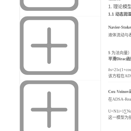
1. 理论
1.1 动态
Navier-S
液体流动与
$ 为法向量）
平滑Dirac
δ
s
=
2
1
ϵ
(
1
+
cos
该方程在AD
Cox-Voi
在ADSA-R
U
=
N
1
i
=
1
∑
N
这一模型为