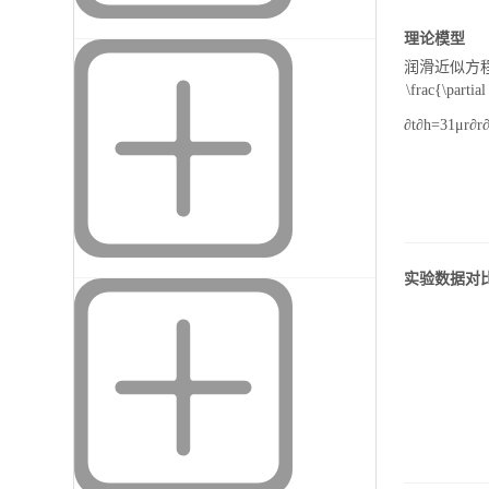
理论模型
润滑近似方
\frac{\partial
∂
t
∂
h
=
3
1
μ
r
∂
r
实验数据对