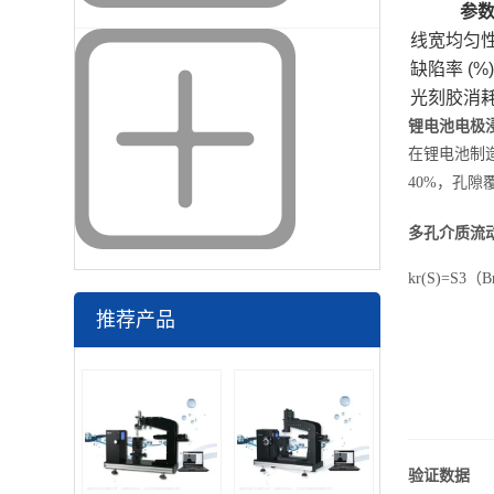
参
线宽均匀性 
缺陷率 (%)
光刻胶消耗 
锂电池电极
在锂电池制造
40%，孔
多孔介质流
k
r
(
S
)
=
S
3
（
B
推荐产品
验证数据