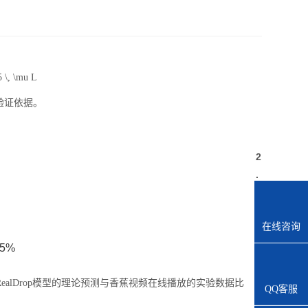
5 \, \mu L
验证依据。
2
.
2
在线咨询
5%
alDrop模型的理论预测与香蕉视频在线播放的实验数据比
QQ客服