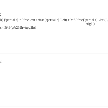
水滴角测量仪
程：
 h}{\partial t} = \frac \mu r \frac{\partial r} \left( r h^3 \frac{\partial r} \lef
\right)
∂
(
r
h
3
∂
r
∂
(
γ
∂
r
2
∂
2
h
+
Δ
ρ
g
2
h
)
)
位移及其控制系统
比