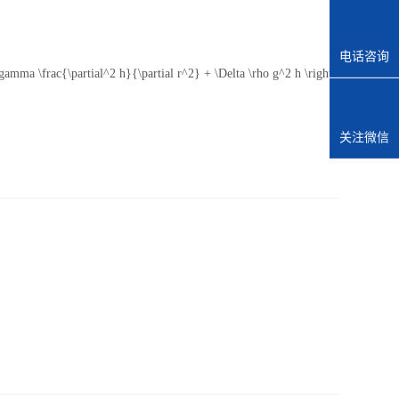
电话咨询
t( \gamma \frac{\partial^2 h}{\partial r^2} + \Delta \rho g^2 h \right)
关注微信