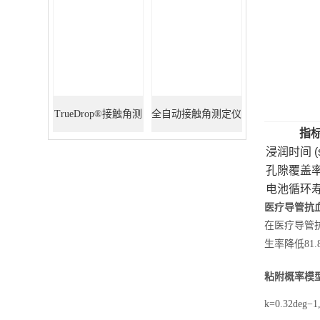
TrueDrop®接触角测
全自动接触角测定仪
指
定仪
浸润时间 (s
孔隙覆盖率 
电池循环寿命
医疗导管抗
在医疗导管抗
生率降低81
粘附概率模
k
=
0.32
deg
−
1