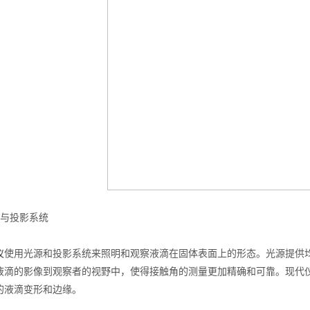
91香蕉视频APP导航
911香蕉软件视频污
与投影系统
仪
使用光源和投影系统来照明和观察液滴在固体表面上的形态。光源提供
液滴的影像到观察者的视野中，使得接触角的测量更加精确和可靠。现代
的液滴变形和边缘。