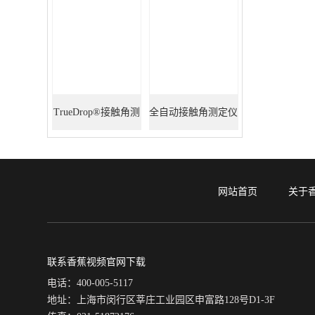
TrueDrop®接触角测
全自动接触角测定仪
定仪
网站首页
关于
联系香蕉视频官网下载
电话：400-005-5117
地址：上海市闵行区莘庄工业园区申富路128号D1-3F